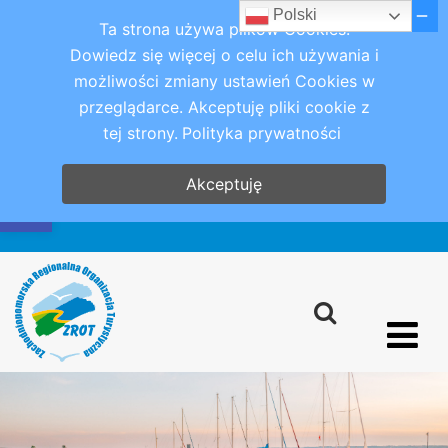
Polski
Ta strona używa plików Cookies.
Dowiedz się więcej o celu ich używania i
możliwości zmiany ustawień Cookies w
przeglądarce. Akceptuję pliki cookie z
tej strony.
Polityka prywatności
Otwórz pasek narzędzi
Akceptuję