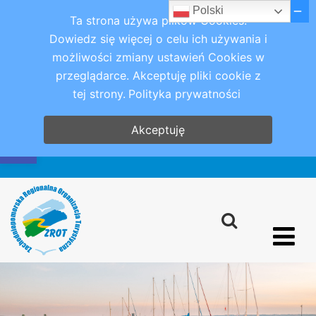
Polski
Ta strona używa plików Cookies.
Dowiedz się więcej o celu ich używania i
możliwości zmiany ustawień Cookies w
przeglądarce. Akceptuję pliki cookie z
tej strony.
Polityka prywatności
Otwórz pasek narzędzi
Akceptuję